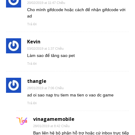
20/02/2019 at 11:47 Chiều
Cho mình gifdcode hoặc cách để nhận gifdcode với
ad
Trả lời
Kevin
03/02/2019 at 1:37 Chiều
Làm sao để tăng sao pet
Trả lời
thangle
28/01/2019 at 7:06 Chiều
ad oi sao nap tru tiem ma tien o vao dc game
Trả lời
vinagamemobile
28/01/2019 at 8:42 Chiều
Bạn liên hệ bộ phận hỗ trợ hoặc cứ inbox trực tiếp