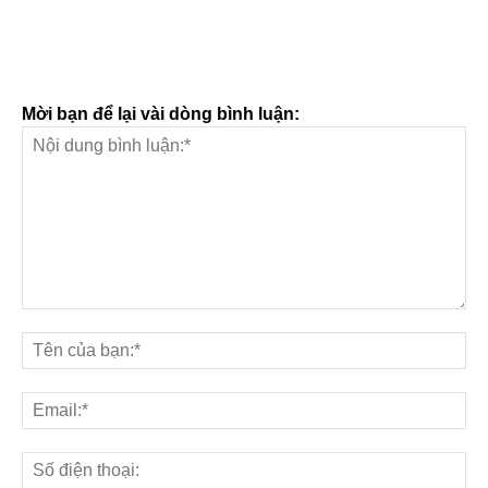
Mời bạn để lại vài dòng bình luận: