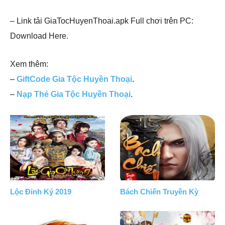
– Link tải GiaTocHuyenThoai.apk Full chơi trên PC:
Download Here.
Xem thêm:
–
GiftCode Gia Tộc Huyền Thoại
.
–
Nạp Thẻ Gia Tộc Huyền Thoại
.
Lộc Đỉnh Ký 2019
Bách Chiến Truyền Kỳ