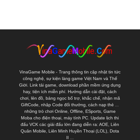
VinaGame Mobile - Trang thông tin cập nhật tin tức
công nghệ, sự kiện làng game Việt Nam và Thế
Giới. Link tải game, download phần mềm ứng dụng
hay, tiện ích miễn phí. Hướng dẫn cài đặt, cách
chơi, lên đồ, bảng ngọc bổ trợ, khắc chế, nhận mã
GiftCode, nhập Code đổi thưởng, cách nạp thẻ ...
những trò chơi Online, Offline, ESports, Game
Moba cho điện thoại, máy tính PC. Update lịch thi
đấu VCK các giải đấu lớn đang diễn ra: AOE, Liên
Quân Mobile, Liên Minh Huyền Thoại (LOL), Dota
II ...