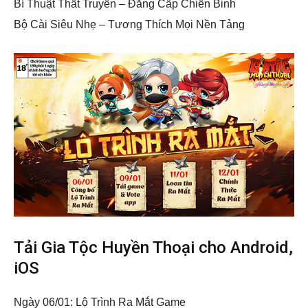
Bí Thuật Thất Truyền – Đẳng Cấp Chiến Binh
Bộ Cài Siêu Nhẹ – Tương Thích Mọi Nền Tảng
Tải Gia Tộc Huyền Thoại cho Android,
iOS
Ngày 06/01: Lộ Trình Ra Mắt Game