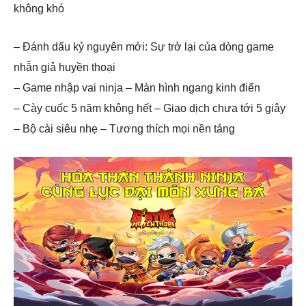
không khó
– Đánh dấu kỷ nguyên mới: Sự trở lại của dòng game
nhẫn giả huyền thoại
– Game nhập vai ninja – Màn hình ngang kinh điển
– Cày cuốc 5 năm không hết – Giao dịch chưa tới 5 giây
– Bộ cài siêu nhẹ – Tương thích mọi nền tảng