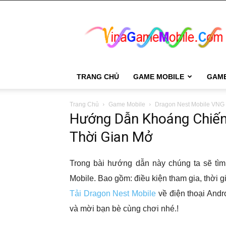
VinaGame
Mobile
TRANG CHỦ
GAME MOBILE
GAM
Trang Chủ
Game Mobile
Dragon Nest Mobile VNG
Hướng Dẫn Khoáng Chiến
Thời Gian Mở
Trong bài hướng dẫn này chúng ta sẽ tìm
Mobile. Bao gồm: điều kiện tham gia, thời
Tải Dragon Nest Mobile
về điện thoại Andro
và mời bạn bè cùng chơi nhé.!