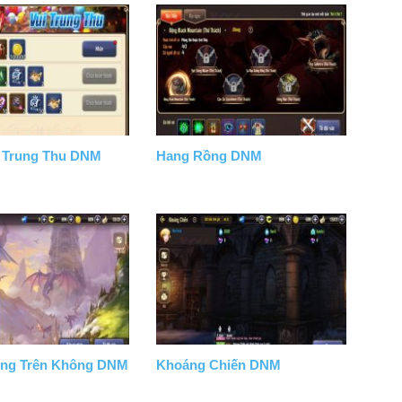
i Trung Thu DNM
Hang Rồng DNM
ng Trên Không DNM
Khoáng Chiến DNM