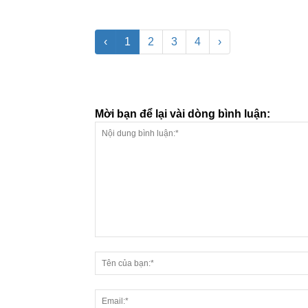
‹
1
2
3
4
›
Mời bạn để lại vài dòng bình luận: