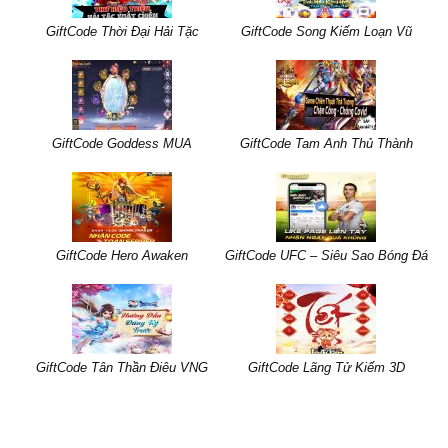
GiftCode Thời Đại Hải Tặc
GiftCode Song Kiếm Loạn Vũ
GiftCode Goddess MUA
GiftCode Tam Anh Thủ Thành
GiftCode Hero Awaken
GiftCode UFC – Siêu Sao Bóng Đá
GiftCode Tân Thần Điêu VNG
GiftCode Lãng Tử Kiếm 3D