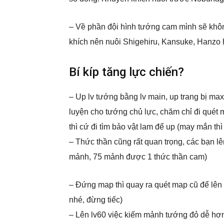
– Về phần đội hình tướng cam mình sẽ khôn
khích nên nuôi Shigehiru, Kansuke, Hanzo
Bí kíp tăng lực chiến?
– Up lv tướng bằng lv main, up trang bị max
luyện cho tướng chủ lực, chăm chỉ đi quét 
thì cứ đi tìm bảo vật lam để up (may mắn th
– Thức thần cũng rất quan trọng, các bạn l
mảnh, 75 mảnh được 1 thức thần cam)
– Đứng map thì quay ra quét map cũ để lên l
nhé, đừng tiếc)
– Lên lv60 việc kiếm mảnh tướng đỏ dễ hơn 