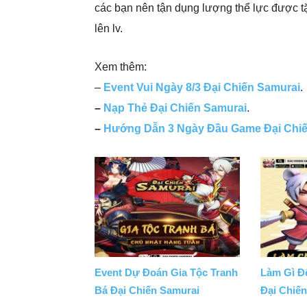
các bạn nên tận dụng lượng thể lực được 
lên lv.
Xem thêm:
–
Event Vui Ngày 8/3 Đại Chiến Samurai
.
–
Nạp Thẻ Đại Chiến Samurai
.
–
Hướng Dẫn 3 Ngày Đầu Game Đại Chiế
Event Dự Đoán Gia Tộc Tranh
Làm Gì Đ
Bá Đại Chiến Samurai
Đại Chiế