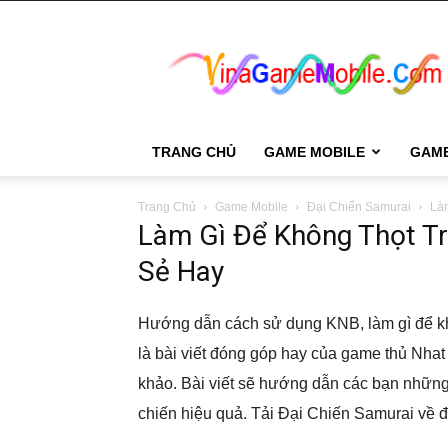
VinaGame
Mobile
TRANG CHỦ
GAME MOBILE
GAM
Trang Chủ
Game Mobile
Đại Chiến Samurai
Là
Làm Gì Để Không Thọt Tr
Sẻ Hay
Hướng dẫn cách sử dụng KNB, làm gì để kh
là bài viết đóng góp hay của game thủ Nha
khảo. Bài viết sẽ hướng dẫn các bạn những 
chiến hiệu quả. Tải Đại Chiến Samurai về đ