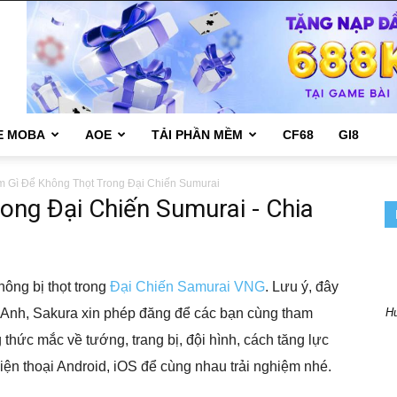
E MOBA
AOE
TẢI PHẦN MỀM
CF68
GI8
m Gì Để Không Thọt Trong Đại Chiến Sumurai
ong Đại Chiến Sumurai - Chia
ông bị thọt trong
Đại Chiến Samurai VNG
. Lưu ý, đây
Hư
t Anh, Sakura xin phép đăng để các bạn cùng tham
thức mắc về tướng, trang bị, đội hình, cách tăng lực
iện thoại Android, iOS để cùng nhau trải nghiệm nhé.