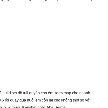
.
ể build set đồ full duyên cho ẻm, farm map cho nhanh.
+6 rồi quay qua nuôi em còn lại cho không thọt so với
a, Yukimura, Kenshin hoặc Abe Seimei.