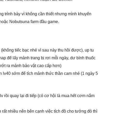
g trình bày vì không cần thiết nhưng mình khuyến
 hoặc Nobutsuna farm đầu game.
 (không tiếc bạc nhé vì sau này thu hồi được), up tu
map để lấy mảnh trang bị rơi mỗi ngày, dư bình thuốc
ì rớt ra mảnh bảo vật cao cấp hơn)
ên lv40 sớm để tích mảnh thức thần cam nhé (1 ngày 5
v rồi quay lại đi tiếp (có cơ hội là mua hết cơm nắm
rất nhiều nên bên cạnh việc tích đồ cho tướng đỏ thì