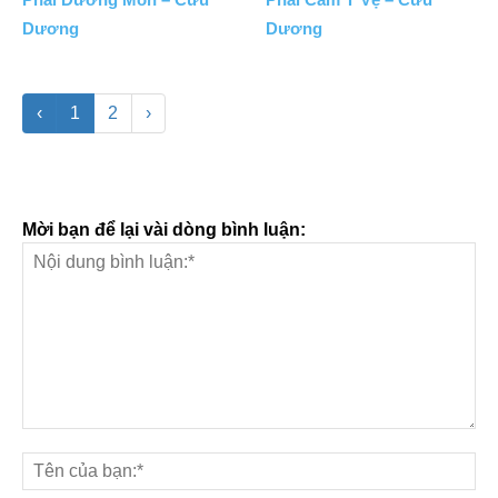
Dương
Dương
‹
1
2
›
Mời bạn để lại vài dòng bình luận: