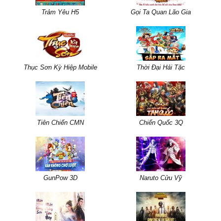
Trảm Yêu H5
Gọi Ta Quan Lão Gia
Thục Sơn Kỳ Hiệp Mobile
Thời Đại Hải Tặc
Tiên Chiến CMN
Chiến Quốc 3Q
GunPow 3D
Naruto Cửu Vỹ