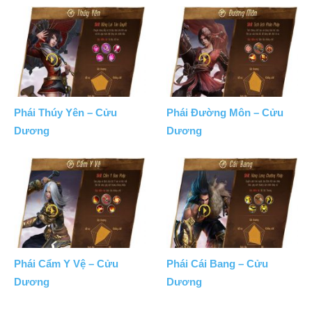
Phái Thúy Yên – Cửu
Phái Đường Môn – Cửu
Dương
Dương
Phái Cẩm Y Vệ – Cửu
Phái Cái Bang – Cửu
Dương
Dương