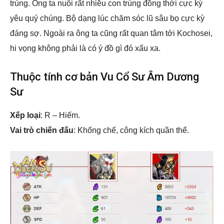
trùng. Ông ta nuôi rất nhiều con trùng đồng thời cực kỳ
yêu quý chúng. Bộ dạng lúc chăm sóc lũ sâu bọ cực kỳ
đáng sợ. Ngoài ra ông ta cũng rất quan tâm tới Kochosei,
hi vọng không phải là có ý đồ gì đó xấu xa.
Thuộc tính cơ bản Vu Cổ Sư Âm Dương
Sư
Xếp loại
: R – Hiếm.
Vai trò chiến đấu
: Khống chế, công kích quần thể.