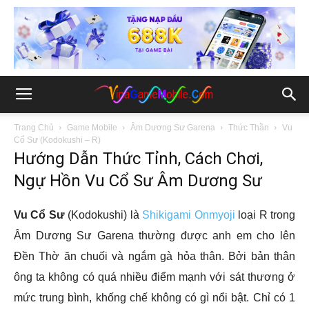
Trang Chủ
Game Mobile
Âm Dương Sư Garena
Thức Thần
Vu
Cổ Sư (Kodokushi – R)
Hướng Dẫn Thức Tỉnh, Cách Chơi,
Ngự Hồn Vu Cổ Sư Âm Dương Sư
Vu Cổ Sư
(Kodokushi) là
Shikigami Onmyoji
loại R trong
Âm Dương Sư Garena thường được anh em cho lên
Đền Thờ ăn chuối và ngắm gà hỏa thân. Bởi bản thân
ông ta không có quá nhiều điểm mạnh với sát thương ở
mức trung bình, khống chế không có gì nổi bật. Chỉ có 1