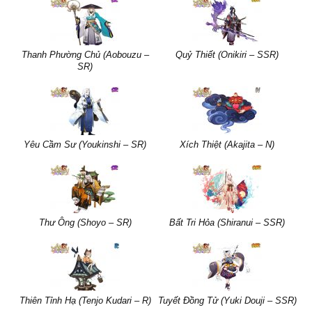
Thanh Phường Chủ (Aobouzu –
Quỷ Thiết (Onikiri – SSR)
SR)
Yêu Cầm Sư (Youkinshi – SR)
Xích Thiệt (Akajita – N)
Thư Ông (Shoyo – SR)
Bất Tri Hỏa (Shiranui – SSR)
Thiên Tỉnh Hạ (Tenjo Kudari – R)
Tuyết Đồng Tử (Yuki Douji – SSR)