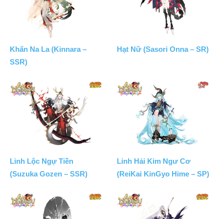
Khẩn Na La (Kinnara –
Hạt Nữ (Sasori Onna – SR)
SSR)
Linh Lộc Ngự Tiền
Linh Hải Kim Ngư Cơ
(Suzuka Gozen – SSR)
(ReiKai KinGyo Hime – SP)