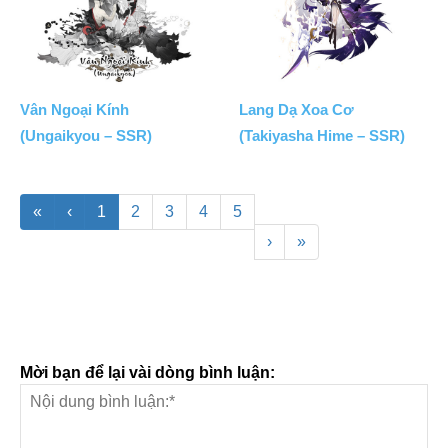
Vân Ngoại Kính
Lang Dạ Xoa Cơ
(Ungaikyou – SSR)
(Takiyasha Hime – SSR)
«
‹
1
2
3
4
5
›
»
Mời bạn để lại vài dòng bình luận: