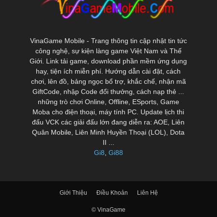
VinaGame Mobile - Trang thông tin cập nhật tin tức
công nghệ, sự kiện làng game Việt Nam và Thế
Giới. Link tải game, download phần mềm ứng dụng
hay, tiện ích miễn phí. Hướng dẫn cài đặt, cách
chơi, lên đồ, bảng ngọc bổ trợ, khắc chế, nhận mã
GiftCode, nhập Code đổi thưởng, cách nạp thẻ ...
những trò chơi Online, Offline, ESports, Game
Moba cho điện thoại, máy tính PC. Update lịch thi
đấu VCK các giải đấu lớn đang diễn ra: AOE, Liên
Quân Mobile, Liên Minh Huyền Thoại (LOL), Dota
II ...
Gi8
,
Gi88
Giới Thiệu
Điều Khoản
Liên Hệ
© VinaGame