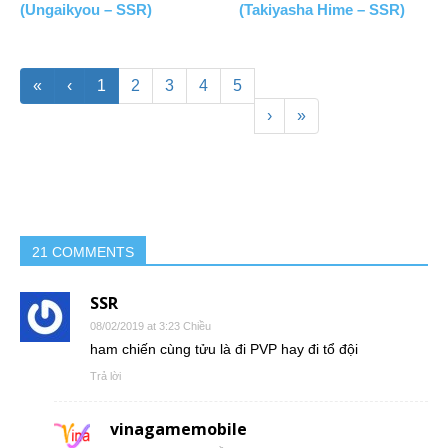
(Ungaikyou – SSR)
(Takiyasha Hime – SSR)
«
‹
1
2
3
4
5
›
»
21 COMMENTS
SSR
08/02/2019 at 3:23 Chiều
ham chiến cùng tửu là đi PVP hay đi tổ đội
Trả lời
vinagamemobile