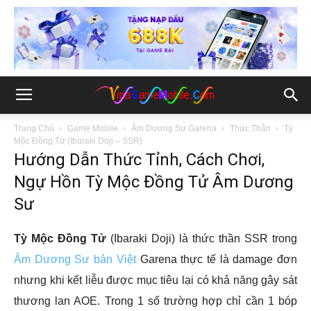
Trang Chủ
Game Mobile
Âm Dương Sư Garena
Thức Thần
Tỳ
Mộc Đồng Tử (Ibaraki Doji – SSR)
Hướng Dẫn Thức Tỉnh, Cách Chơi,
Ngự Hồn Tỳ Mộc Đồng Tử Âm Dương
Sư
Tỳ Mộc Đồng Tử
(Ibaraki Doji) là thức thần SSR trong
Âm Dương Sư bản Việt
Garena thực tế là damage đơn
nhưng khi kết liễu được mục tiêu lại có khả năng gây sát
thương lan AOE. Trong 1 số trường hợp chỉ cần 1 bóp