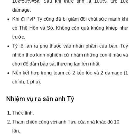
10k*50%=5k. Sau khi thức tỉnh là 100%, tức 10k
damage.
Khi đi PvP Tỳ cũng đã bị giảm đôi chút sức mạnh khi
có Thế Hồn và Sò. Không còn quá khủng khiếp như
trước.
Tỷ lệ lan ra phụ thuộc vào nhân phẩm của bạn. Tuy
nhiên theo kinh nghiệm cứ nhàm những con ít máu và
chơi để đảm bảo sát thương lan lớn nhất.
Nên kết hợp trong team có 2 kéo tốc và 2 damage (1
chính, 1 phụ).
Nhiệm vụ ra sân anh Tỳ
Thức tỉnh.
Tham chiến cùng với anh Tửu của nhà khác đủ 10
lần.