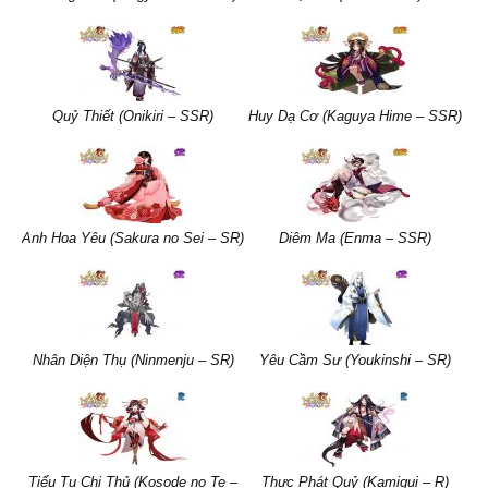
Quỷ Thiết (Onikiri – SSR)
Huy Dạ Cơ (Kaguya Hime – SSR)
Anh Hoa Yêu (Sakura no Sei – SR)
Diêm Ma (Enma – SSR)
Nhân Diện Thụ (Ninmenju – SR)
Yêu Cầm Sư (Youkinshi – SR)
Tiểu Tụ Chi Thủ (Kosode no Te –
Thực Phát Quỷ (Kamigui – R)