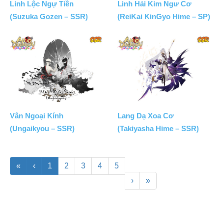
Linh Lộc Ngự Tiền
Linh Hải Kim Ngư Cơ
(Suzuka Gozen – SSR)
(ReiKai KinGyo Hime – SP)
Vân Ngoại Kính
Lang Dạ Xoa Cơ
(Ungaikyou – SSR)
(Takiyasha Hime – SSR)
«
‹
1
2
3
4
5
›
»