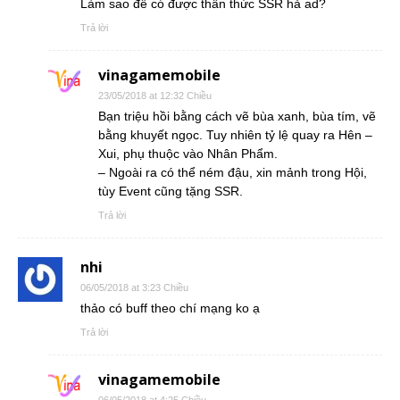
Làm sao để có được thần thức SSR hả ad?
Trả lời
vinagamemobile
23/05/2018 at 12:32 Chiều
Bạn triệu hồi bằng cách vẽ bùa xanh, bùa tím, vẽ
bằng khuyết ngọc. Tuy nhiên tỷ lệ quay ra Hên –
Xui, phụ thuộc vào Nhân Phẩm.
– Ngoài ra có thể ném đậu, xin mảnh trong Hội,
tùy Event cũng tặng SSR.
Trả lời
nhi
06/05/2018 at 3:23 Chiều
thảo có buff theo chí mạng ko ạ
Trả lời
vinagamemobile