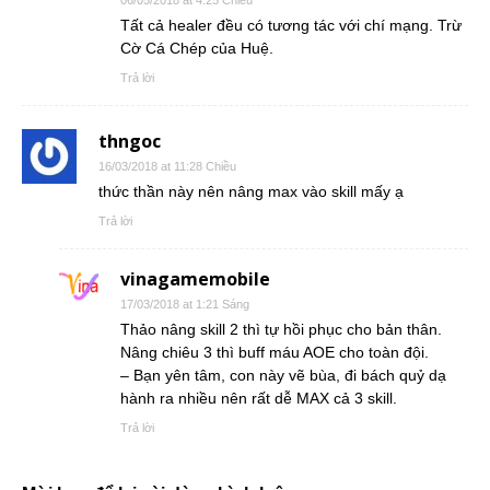
06/05/2018 at 4:25 Chiều
Tất cả healer đều có tương tác với chí mạng. Trừ
Cờ Cá Chép của Huệ.
Trả lời
thngoc
16/03/2018 at 11:28 Chiều
thức thần này nên nâng max vào skill mấy ạ
Trả lời
vinagamemobile
17/03/2018 at 1:21 Sáng
Thảo nâng skill 2 thì tự hồi phục cho bản thân.
Nâng chiêu 3 thì buff máu AOE cho toàn đội.
– Bạn yên tâm, con này vẽ bùa, đi bách quỷ dạ
hành ra nhiều nên rất dễ MAX cả 3 skill.
Trả lời