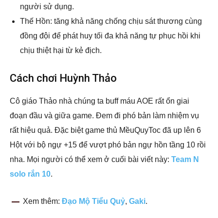
người sử dụng.
Thế Hồn: tăng khả năng chống chịu sát thương cùng
đồng đội để phát huy tối đa khả năng tự phục hồi khi
chịu thiệt hại từ kẻ địch.
Cách chơi Huỳnh Thảo
Cô giáo Thảo nhà chúng ta buff máu AOE rất ổn giai
đoạn đầu và giữa game. Đem đi phó bản làm nhiệm vụ
rất hiệu quả. Đặc biệt game thủ MềuQuyToc đã up lên 6
Hột với bộ ngự +15 để vượt phó bản ngự hồn tầng 10 rồi
nha. Mọi người có thể xem ở cuối bài viết này:
Team N
solo rắn 10
.
Xem thêm:
Đạo Mộ Tiểu Quỷ
,
Gaki
.