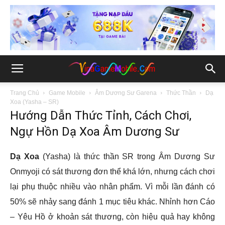
Trang Chủ
Game Mobile
Âm Dương Sư Garena
Thức Thần
Dạ
Xoa (Yasha – SR)
Hướng Dẫn Thức Tỉnh, Cách Chơi,
Ngự Hồn Dạ Xoa Âm Dương Sư
Dạ Xoa
(Yasha) là thức thần SR trong Âm Dương Sư
Onmyoji có sát thương đơn thể khá lớn, nhưng cách chơi
lại phụ thuộc nhiều vào nhân phẩm. Vì mỗi lần đánh có
50% sẽ nhảy sang đánh 1 mục tiêu khác. Nhỉnh hơn Cáo
– Yêu Hồ ở khoản sát thương, còn hiệu quả hay không