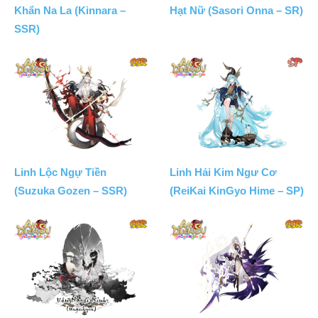
Khẩn Na La (Kinnara –
Hạt Nữ (Sasori Onna – SR)
SSR)
Linh Lộc Ngự Tiền
Linh Hải Kim Ngư Cơ
(Suzuka Gozen – SSR)
(ReiKai KinGyo Hime – SP)