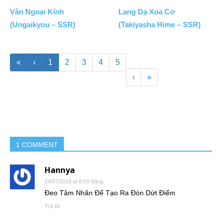
Vân Ngoại Kính
Lang Dạ Xoa Cơ
(Ungaikyou – SSR)
(Takiyasha Hime – SSR)
«
‹
1
2
3
4
5
›
»
1 COMMENT
Hannya
24/07/2018 at 8:59 Sáng
Đeo Tâm Nhãn Để Tạo Ra Đòn Dứt Điểm
Trả lời