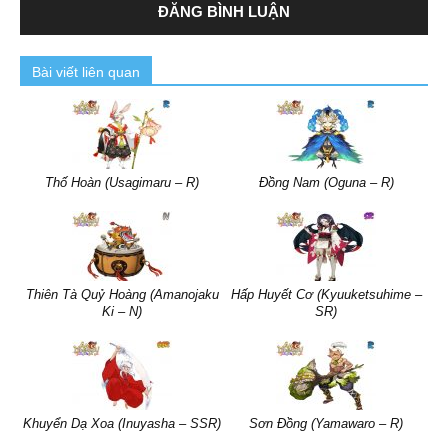
Bài viết liên quan
Thố Hoàn (Usagimaru – R)
Đồng Nam (Oguna – R)
Thiên Tà Quỷ Hoàng (Amanojaku
Hấp Huyết Cơ (Kyuuketsuhime –
Ki – N)
SR)
Khuyển Dạ Xoa (Inuyasha – SSR)
Sơn Đồng (Yamawaro – R)