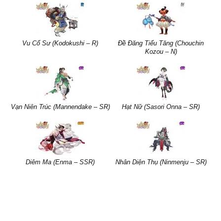
Vu Cổ Sư (Kodokushi – R)
Đề Đăng Tiểu Tăng (Chouchin
Kozou – N)
Vạn Niên Trúc (Mannendake – SR)
Hạt Nữ (Sasori Onna – SR)
Diêm Ma (Enma – SSR)
Nhân Diện Thụ (Ninmenju – SR)