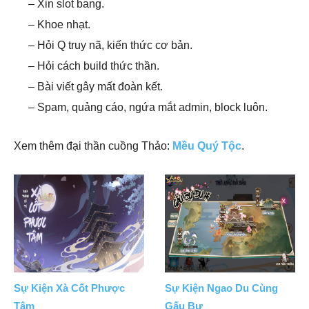
– Xin slot bang.
– Khoe nhạt.
– Hỏi Q truy nã, kiến thức cơ bản.
– Hỏi cách build thức thần.
– Bài viết gây mất đoàn kết.
– Spam, quảng cáo, ngứa mắt admin, block luôn.
Xem thêm đại thần cuồng Thảo:
Mều Quý Tộc
.
Sự Kiện Xà Cốt Phược
Sự Kiện Ngao Du Cùng
Tâm
Gấu Bự