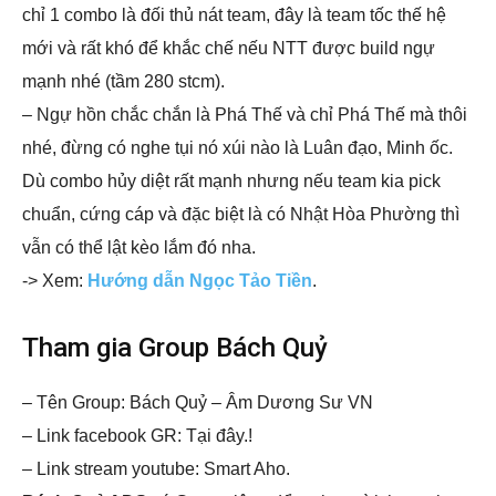
chỉ 1 combo là đối thủ nát team, đây là team tốc thế hệ
mới và rất khó để khắc chế nếu NTT được build ngự
mạnh nhé (tầm 280 stcm).
– Ngự hồn chắc chắn là Phá Thế và chỉ Phá Thế mà thôi
nhé, đừng có nghe tụi nó xúi nào là Luân đạo, Minh ốc.
Dù combo hủy diệt rất mạnh nhưng nếu team kia pick
chuẩn, cứng cáp và đặc biệt là có Nhật Hòa Phường thì
vẫn có thể lật kèo lắm đó nha.
-> Xem:
Hướng dẫn Ngọc Tảo Tiền
.
Tham gia Group Bách Quỷ
– Tên Group: Bách Quỷ – Âm Dương Sư VN
– Link facebook GR: Tại đây.!
– Link stream youtube: Smart Aho.