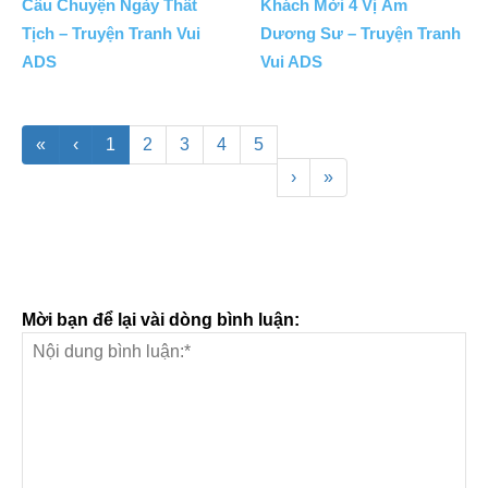
Câu Chuyện Ngày Thất
Khách Mời 4 Vị Âm
Tịch – Truyện Tranh Vui
Dương Sư – Truyện Tranh
ADS
Vui ADS
«
‹
1
2
3
4
5
›
»
Mời bạn để lại vài dòng bình luận: