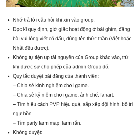
Nhớ trả lời câu hỏi khi xin vào group.
Đọc kĩ quy định, giờ giấc hoạt động ở bài ghim, đăng
bài vui lòng viết có dấu, đúng tên thức thần (Việt hoặc
Nhật đều được).
Không tự tiện up tài nguyên của Group khác vào, trừ
khi được sự cho phép của admin Group đó.
Quy tắc duyệt bài đăng của thành viên:
– Chia sẻ kinh nghiệm chơi game.
– Chia sẻ kỷ niệm chơi game, ảnh chế, fanart.
– Tìm hiểu cách PVP hiệu quả, sắp xếp đội hình, bố trí
ngự hồn.
– Tìm party farm map, farm rắn.
Không duyệt: