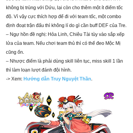
không bị trùng với Dứu, lại còn cho thêm một ít điểm tốc
độ. Vì vậy cực thích hợp để đi với team tốc, một combo
định đoạt trận đấu thì không lí do gì cần buff DEF của Tre.
– Ngự hồn đề nghị: Hỏa Linh, Chiêu Tài tùy vào sắp xếp
lửa của team. Nếu chơi team thủ thì có thể đeo Mộc Mị
cũng ổn.
– Nhược điểm là phải dùng skill liên tục, miss skill 1 lần
thì làm loạn lượt đánh đội hình.
-> Xem:
Hướng dẫn Truy Nguyệt Thần
.