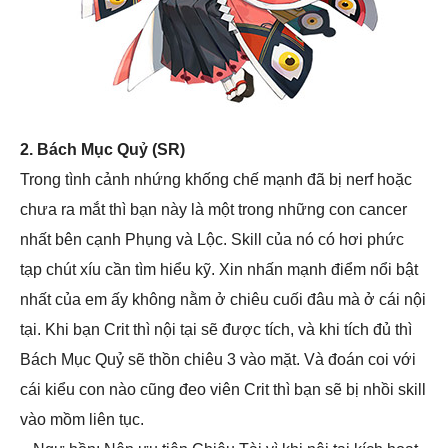
2. Bách Mục Quỷ (SR)
Trong tình cảnh nhứng khống chế mạnh đã bị nerf hoặc
chưa ra mắt thì bạn này là một trong những con cancer
nhất bên cạnh Phụng và Lộc. Skill của nó có hơi phức
tạp chút xíu cần tìm hiểu kỹ. Xin nhấn mạnh điểm nổi bật
nhất của em ấy không nằm ở chiêu cuối đâu mà ở cái nội
tại. Khi bạn Crit thì nội tại sẽ được tích, và khi tích đủ thì
Bách Mục Quỷ sẽ thồn chiêu 3 vào mặt. Và đoán coi với
cái kiểu con nào cũng đeo viên Crit thì bạn sẽ bị nhồi skill
vào mồm liên tục.