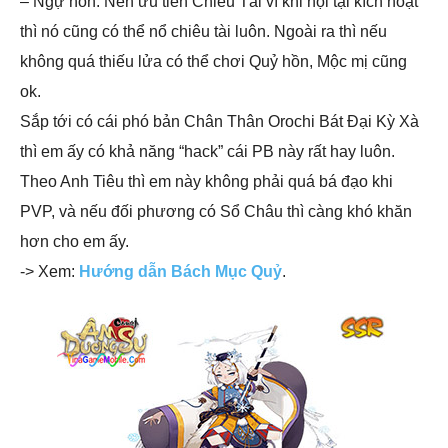
– Ngự hồn: Nên ưu tiên Chiêu Tài vì khi nội tại kích hoạt
thì nó cũng có thể nổ chiêu tài luôn. Ngoài ra thì nếu
không quá thiếu lửa có thể chơi Quỷ hồn, Mộc mị cũng
ok.
Sắp tới có cái phó bản Chân Thân Orochi Bát Đại Kỳ Xà
thì em ấy có khả năng “hack” cái PB này rất hay luôn.
Theo Anh Tiêu thì em này không phải quá bá đạo khi
PVP, và nếu đối phương có Sổ Châu thì càng khó khăn
hơn cho em ấy.
-> Xem:
Hướng dẫn Bách Mục Quỷ
.