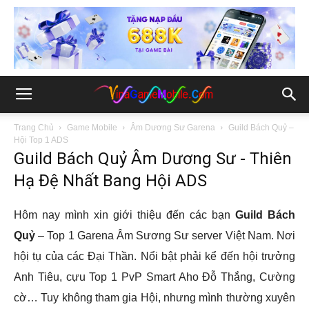
Trang Chủ
Game Mobile
Âm Dương Sư Garena
Guild Bách Quỷ –
Hội Top 1 ADS
Guild Bách Quỷ Âm Dương Sư - Thiên
Hạ Đệ Nhất Bang Hội ADS
Hôm nay mình xin giới thiệu đến các bạn
Guild Bách
Quỷ
– Top 1 Garena Âm Sương Sư server Việt Nam. Nơi
hội tụ của các Đại Thần. Nổi bật phải kể đến hội trưởng
Anh Tiêu, cựu Top 1 PvP Smart Aho Đỗ Thắng, Cường
cờ… Tuy không tham gia Hội, nhưng mình thường xuyên