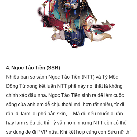
4. Ngọc Tảo Tiền (SSR)
Nhiều bạn so sánh Ngọc Tảo Tiền (NTT) và Tỳ Mộc
Đồng Tử xong kết luận NTT phế này nọ, thật là không
chính xác đâu nha. Ngọc Tảo Tiền sinh ra để làm cuộc
sống của anh em dễ chịu thoải mái hơn rất nhiều, từ đi
rắn, đi farm, đi phó bản skin,… Mà dù nếu muốn đi rắn
hay farm siêu tốc thì Tỳ vẫn hơn, nhưng NTT còn có thể
sử dụng để đi PVP nữa. Khi kết hợp cùng con Sửu nữ thì