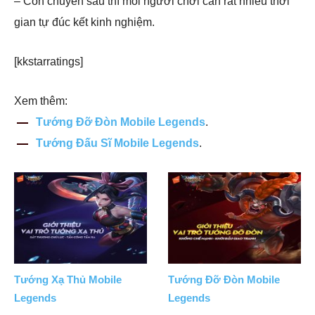
– Còn chuyên sâu thì mỗi người chơi cần rất nhiều thời
gian tự đúc kết kinh nghiệm.
[kkstarratings]
Xem thêm:
Tướng Đỡ Đòn Mobile Legends
.
Tướng Đấu Sĩ Mobile Legends
.
Tướng Xạ Thủ Mobile
Tướng Đỡ Đòn Mobile
Legends
Legends