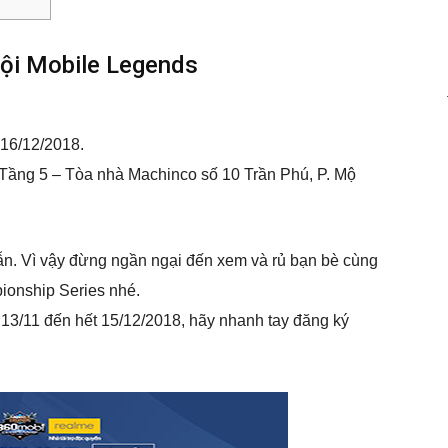
Nội Mobile Legends
 16/12/2018.
– Tầng 5 – Tòa nhà Machinco số 10 Trần Phú, P. Mộ
n. Vì vậy đừng ngần ngại đến xem và rủ bạn bè cùng
ionship Series nhé.
từ 13/11 đến hết 15/12/2018, hãy nhanh tay đăng ký