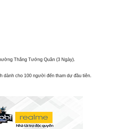
Thường Thắng Tướng Quân (3 Ngày).
 dành cho 100 người đến tham dự đầu tiên.