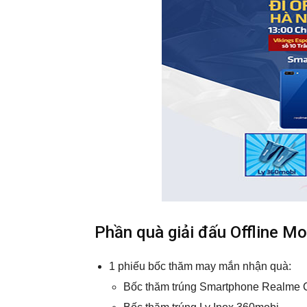
Phần quà giải đấu Offline M
1 phiếu bốc thăm may mắn nhận quà:
Bốc thăm trúng Smartphone Realme 