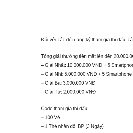
Đối với các đội đăng ký tham gia thi đấu, 
Tổng giải thưởng tiền mặt lên đến 20.000.
– Giải Nhất: 10.000.000 VNĐ + 5 Smartph
– Giải Nhì: 5.000.000 VNĐ + 5 Smartphon
– Giải Ba: 3.000.000 VNĐ
– Giải Tư: 2.000.000 VNĐ
Code tham gia thi đấu:
– 100 Vé
– 1 Thẻ nhân đôi BP (3 Ngày)