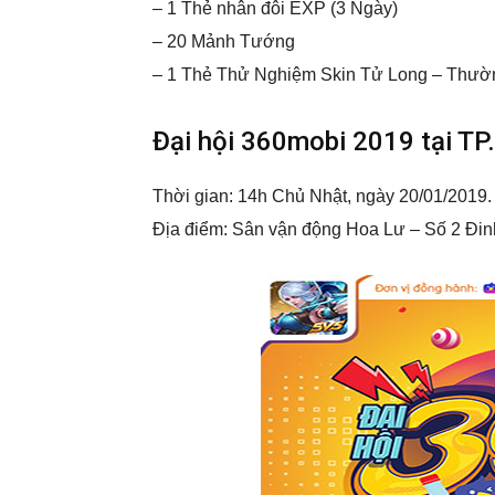
– 1 Thẻ nhân đôi EXP (3 Ngày)
– 20 Mảnh Tướng
– 1 Thẻ Thử Nghiệm Skin Tử Long – Thườ
Đại hội 360mobi 2019 tại T
Thời gian: 14h Chủ Nhật, ngày 20/01/2019.
Địa điểm: Sân vận động Hoa Lư – Số 2 Đ