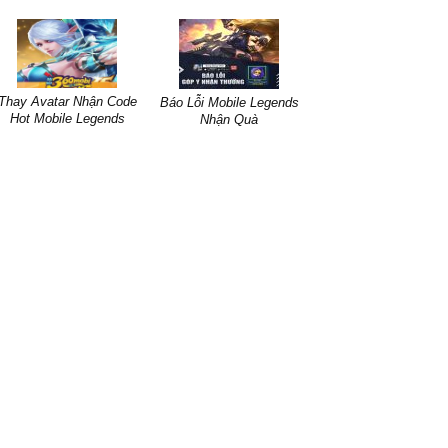
Thay Avatar Nhận Code
Báo Lỗi Mobile Legends
Hot Mobile Legends
Nhận Quà